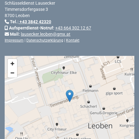
Schlüsseldienst Lausecker
Timmersdorfergasse 3
8700 Leoben
Tel.
:
+43 3842 42320

Aufsperrdienst-Notruf:
+43 664 302 12 67

Mail:
lausecker.leoben@gmx.at

Impressum
|
Datenschutzerklärung
|
Kontakt